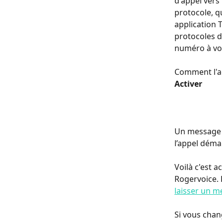
d'appel vers
protocole, q
application T
protocoles d
numéro à vot
Comment l'act
Activer
Un message v
l’appel déma
Voilà c'est ac
Rogervoice. 
laisser un 
Si vous chang