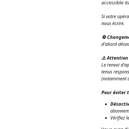
accessible d
Si votre opéra
nous écrire.
🔄 Changeme
d'abord désact
⚠️ Attention 
Le renvoi d'a
tenus responsa
(notamment à 
Pour éviter 
Désactiv
abonneme
Vérifiez 