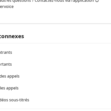
autres questions ? Contactez-nous via l'application 😊
ervoice
 connexes
ntrants
ortants
 des appels
les appels
déos sous-titrés