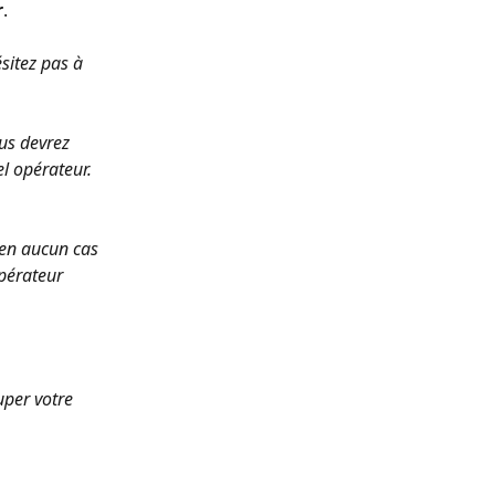
r
.
sitez pas à 
us devrez 
el opérateur.
 en aucun cas 
pérateur 
uper votre 