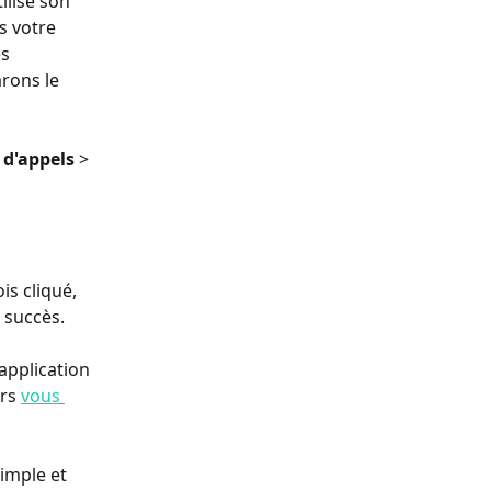
lise son 
s votre 
s 
rons le 
 d'appels
 > 
s cliqué, 
 succès.
'application 
rs 
vous 
imple et 