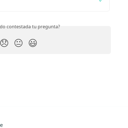
do contestada tu pregunta?
😞
😐
😃